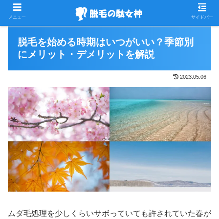
PR
メニュー
サイドバー
脱毛を始める時期はいつがいい？季節別
にメリット・デメリットを解説
2023.05.06
ムダ毛処理を少しくらいサボっていても許されていた春が